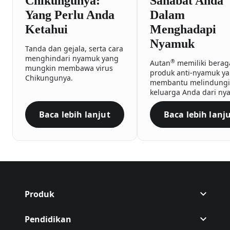
Chikungunya:
Sahabat Anda
Yang Perlu Anda
Dalam
Ketahui
Menghadapi
Nyamuk
Tanda dan gejala, serta cara
menghindari nyamuk yang
®
Autan
memiliki bera
mungkin membawa virus
produk anti-nyamuk y
Chikungunya.
membantu melindungi
keluarga Anda dari ny
Baca lebih lanjut
Baca lebih lanj
Chikungunya: Yang Perlu Anda Ketahui
Sahaba
Produk
Pendidikan