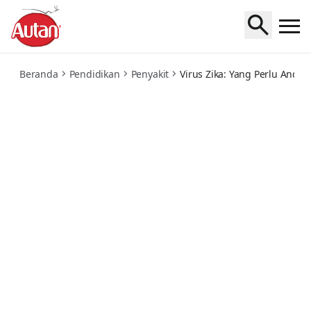
zika-virus-what-you-need-to-know
Beranda
Pendidikan
Penyakit
Virus Zika: Yang Perlu Anda 