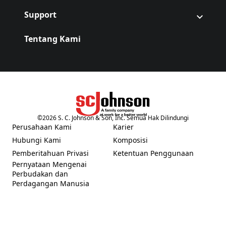
Support
Tentang Kami
©
2026
S. C. Johnson & Son, Inc. Semua Hak Dilindungi
(Opens in a new tab)
Perusahaan Kami
Karier
(Opens in a new tab)
(Opens in a new tab)
Hubungi Kami
Komposisi
(Opens in a new tab)
Pemberitahuan Privasi
Ketentuan Penggunaan
(Opens in a new tab)
(Opens in a new tab)
Pernyataan Mengenai
Perbudakan dan
(Opens in a new tab)
Perdagangan Manusia