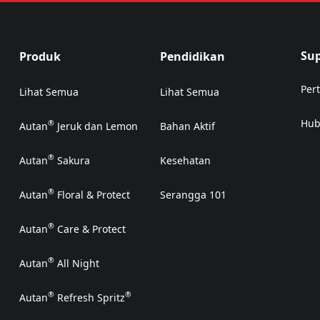
Su
Produk
Pendidikan
Per
Lihat Semua
Lihat Semua
Hub
®
Autan
Jeruk dan Lemon
Bahan Aktif
(Op
®
Autan
Sakura
Kesehatan
®
Autan
Floral & Protect
Serangga 101
®
Autan
Care & Protect
®
Autan
All Night
®
®
Autan
Refresh Spritz