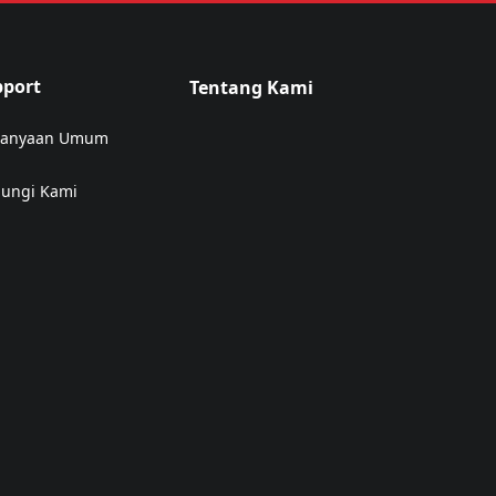
pport
Tentang Kami
tanyaan Umum
ungi Kami
ens in a new tab)