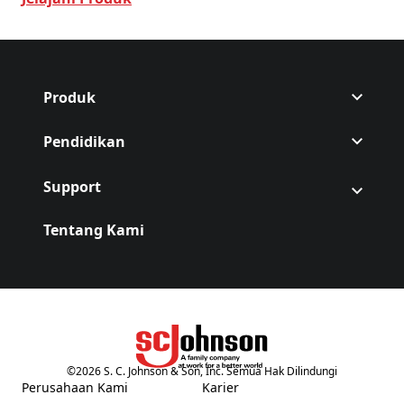
Produk
Pendidikan
Support
Tentang Kami
©
2026
S. C. Johnson & Son, Inc. Semua Hak Dilindungi
(Opens in a new tab)
Perusahaan Kami
Karier
(Opens in a new tab)
(Opens in a new tab)